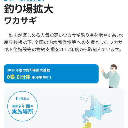
釣り場拡大
個人情報保護方針
ワカサギ
リンクについて
誰もが楽しめる人気の高いワカサギ釣り場を増やす為、水
産庁後援の下、全国の内水面漁協等への支援として、ワカサ
ギふ化施設等の物納支援を2017年度から取組んでいます。
2026年度の釣り場拡大活動
0県 0団体
支援実施中！